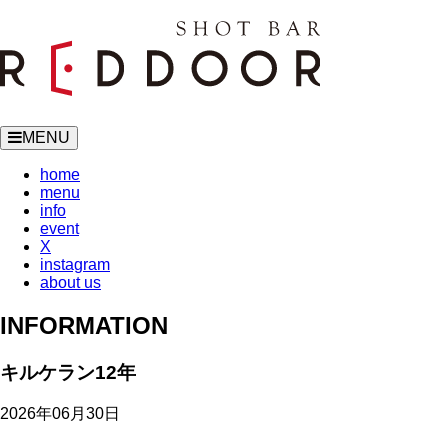
MENU
home
menu
info
event
X
instagram
about us
INFORMATION
キルケラン12年
2026年06月30日